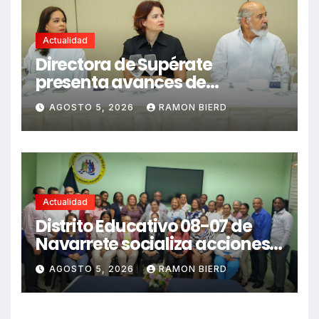
Actualidad
Directora de Supérate
presenta avances de
programas sociales a
AGOSTO 5, 2026
RAMON BIERD
periodistas de Santiago
Actualidad
Distrito Educativo 08-07 de
Navarrete socializa acciones
para el inicio del año escolar
AGOSTO 5, 2026
RAMON BIERD
2026-2027