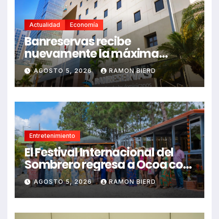
Actualidad
Economía
Banreservas recibe
nuevamente la máxima
calificación crediticia AAA.do
AGOSTO 5, 2026
RAMON BIERD
de Moody’s Local RD con
perspectiva Estable
Entretenimiento
El Festival Internacional del
Sombrero regresa a Ocoa con
una edición dedicada a la
AGOSTO 5, 2026
RAMON BIERD
biodiversidad