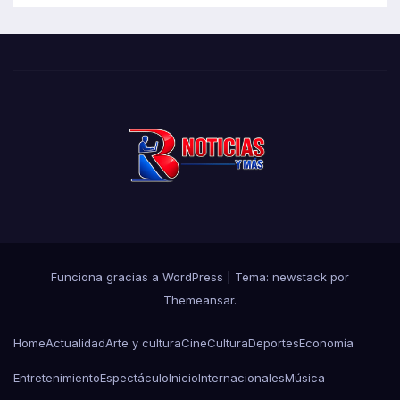
Funciona gracias a WordPress
|
Tema: newstack por
Themeansar
.
Home
Actualidad
Arte y cultura
Cine
Cultura
Deportes
Economía
Entretenimiento
Espectáculo
Inicio
Internacionales
Música